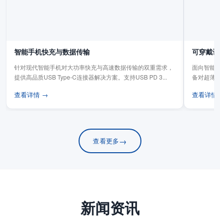
智能手机快充与数据传输
可穿戴设
针对现代智能手机对大功率快充与高速数据传输的双重需求，
面向智能手
提供高品质USB Type-C连接器解决方案。支持USB PD 3...
备对超薄
板连...
查看详情 →
查看详情
→
查看更多
新闻资讯