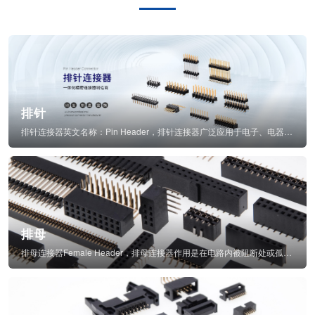
排针
排针连接器英文名称：Pin Header，排针连接器广泛应用于电子、电器、仪表中...
排母
排母连接器Female Header，排母连接器作用是在电路内被阻断处或孤立不通...