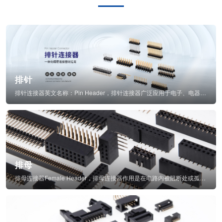
排针
排针连接器英文名称：Pin Header，排针连接器广泛应用于电子、电器、仪表中...
排母
排母连接器Female Header，排母连接器作用是在电路内被阻断处或孤立不通...