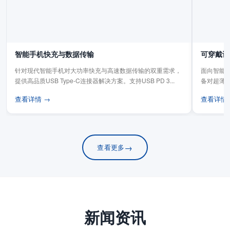
智能手机快充与数据传输
可穿戴设
针对现代智能手机对大功率快充与高速数据传输的双重需求，
面向智能手
提供高品质USB Type-C连接器解决方案。支持USB PD 3...
备对超薄
板连...
查看详情 →
查看详情
→
查看更多
新闻资讯