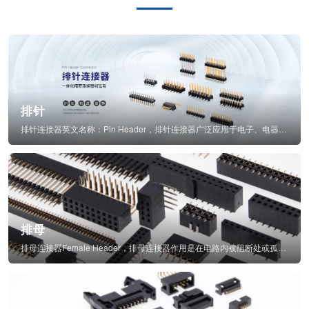
排针
排针连接器英文名称：Pin Header，排针连接器广泛应用于电子、电器、仪表中...
排母
排母连接器Female Header，排母连接器作用是在电路内被阻断处或孤立不通...