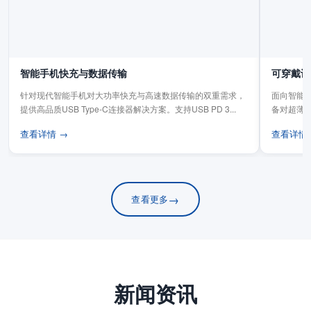
智能手机快充与数据传输
可穿戴设
针对现代智能手机对大功率快充与高速数据传输的双重需求，
面向智能手
提供高品质USB Type-C连接器解决方案。支持USB PD 3...
备对超薄
板连...
查看详情 →
查看详情
→
查看更多
新闻资讯