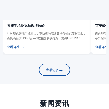
智能手机快充与数据传输
可穿戴设
针对现代智能手机对大功率快充与高速数据传输的双重需求，
面向智能手
提供高品质USB Type-C连接器解决方案。支持USB PD 3...
备对超薄
板连...
查看详情 →
查看详情
→
查看更多
新闻资讯