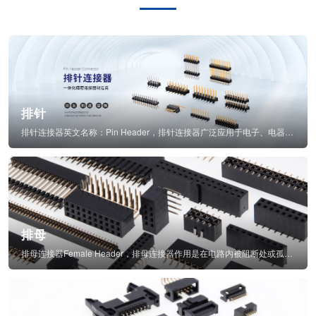
排针
排针连接器英文名称：Pin Header，排针连接器广泛应用于电子、电器、仪表中...
排母
排母连接器Female Header，排母连接器作用是在电路内被阻断处或孤立不通...