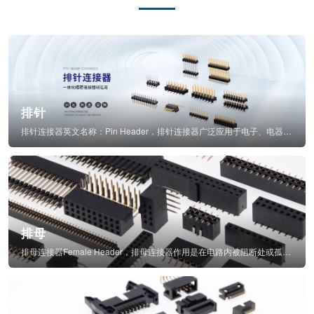
排针
排针连接器英文名称：Pin Header，排针连接器广泛应用于电子、电器、仪表中...
排母
排母连接器Female Header，排母连接器作用是在电路内被阻断处或孤立不通...