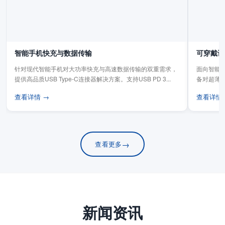
智能手机快充与数据传输
可穿戴设
针对现代智能手机对大功率快充与高速数据传输的双重需求，
面向智能手
提供高品质USB Type-C连接器解决方案。支持USB PD 3...
备对超薄
板连...
查看详情 →
查看详情
→
查看更多
新闻资讯