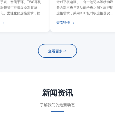
手表、智能手环、TWS耳机
针对平板电脑、二合一笔记本等移动设
VR眼镜等可穿戴设备对超薄
备内部主板与各功能子板之间的高密度
量化、柔性化的连接需求，提供
连接需求，采用BTB板对板连接器实现
电路板连...
模块化互连设计。...
 →
查看详情 →
→
查看更多
新闻资讯
了解我们的最新动态