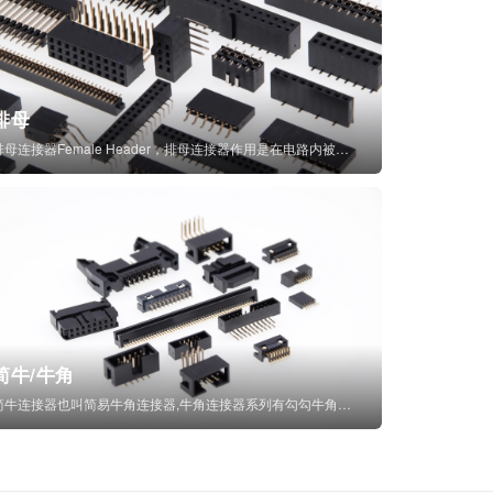
排母
排母连接器Female Header，排母连接器作用是在电路内被阻断处或孤立不通...
简牛/牛角
简牛连接器也叫简易牛角连接器,牛角连接器系列有勾勾牛角连接器,简牛通常为四方型塑...