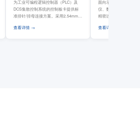
为工业可编程逻辑控制器（PLC）及
面向示波器、信号发生
DCS集散控制系统的控制板卡提供标
仪、数据采集卡等电子
准排针/排母连接方案。采用2.54mm标
精密连接需求，提供高
准工业间距方...
高弹性双触点设计与精..
查看详情 →
查看详情 →