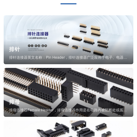
排针
排针连接器英文名称：Pin Header，排针连接器广泛应用于电子、电器、仪表中...
排母
排母连接器Female Header，排母连接器作用是在电路内被阻断处或孤立不通...