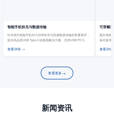
智能手机快充与数据传输
可穿戴设
针对现代智能手机对大功率快充与高速数据传输的双重需求，
面向智能手
提供高品质USB Type-C连接器解决方案。支持USB PD 3...
备对超薄
板连...
查看详情 →
查看详情
→
查看更多
新闻资讯