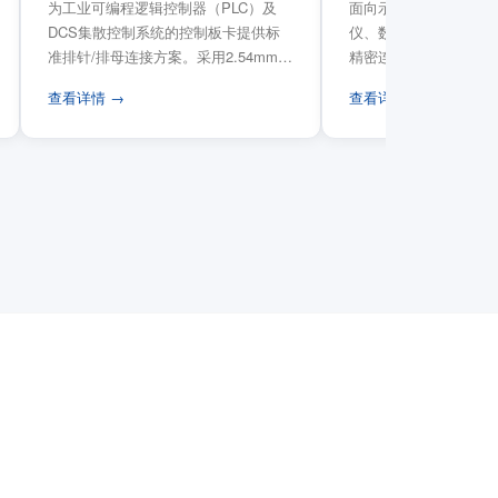
为工业可编程逻辑控制器（PLC）及
面向示波器、信号发生
DCS集散控制系统的控制板卡提供标
仪、数据采集卡等电子
准排针/排母连接方案。采用2.54mm标
精密连接需求，提供高
准工业间距方...
高弹性双触点设计与精..
查看详情 →
查看详情 →