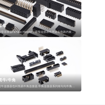
排母
排母连接器Female Header，排母连接器作用是在电路内被阻断处或孤立不通...
简牛/牛角
简牛连接器也叫简易牛角连接器,牛角连接器系列有勾勾牛角连接器,简牛通常为四方型塑...