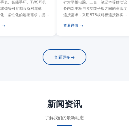
手表、智能手环、TWS耳机
针对平板电脑、二合一笔记本等移动设
VR眼镜等可穿戴设备对超薄
备内部主板与各功能子板之间的高密度
量化、柔性化的连接需求，提供
连接需求，采用BTB板对板连接器实现
电路板连...
模块化互连设计。...
 →
查看详情 →
→
查看更多
新闻资讯
了解我们的最新动态