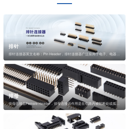
排针
排针连接器英文名称：Pin Header，排针连接器广泛应用于电子、电器、仪表中...
排母
排母连接器Female Header，排母连接器作用是在电路内被阻断处或孤立不通...