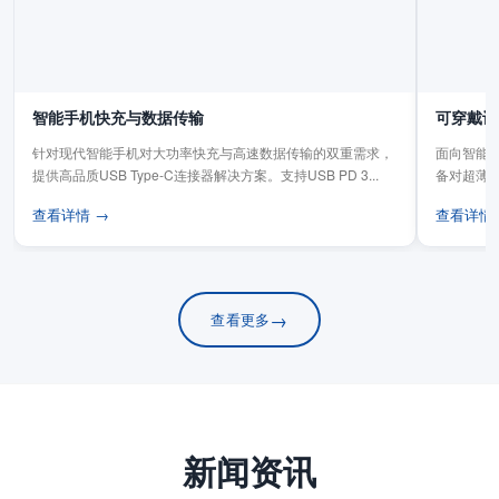
智能手机快充与数据传输
可穿戴设
针对现代智能手机对大功率快充与高速数据传输的双重需求，
面向智能手
提供高品质USB Type-C连接器解决方案。支持USB PD 3...
备对超薄
板连...
查看详情 →
查看详情
→
查看更多
新闻资讯