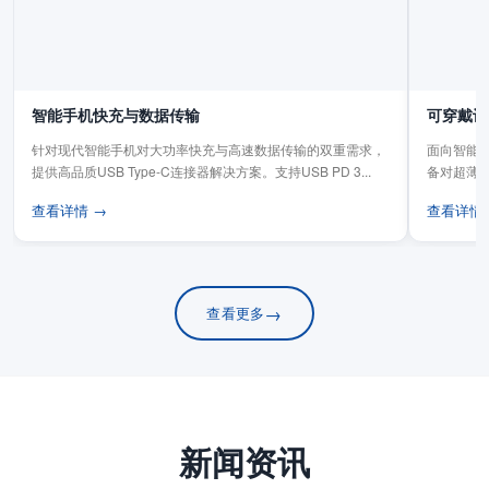
智能手机快充与数据传输
可穿戴设
针对现代智能手机对大功率快充与高速数据传输的双重需求，
面向智能手
提供高品质USB Type-C连接器解决方案。支持USB PD 3...
备对超薄
板连...
查看详情 →
查看详情
→
查看更多
新闻资讯