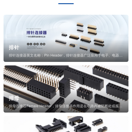
排针
排针连接器英文名称：Pin Header，排针连接器广泛应用于电子、电器、仪表中...
排母
排母连接器Female Header，排母连接器作用是在电路内被阻断处或孤立不通...