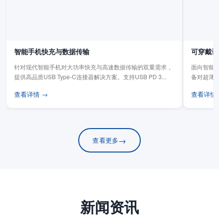
智能手机快充与数据传输
可穿戴设
针对现代智能手机对大功率快充与高速数据传输的双重需求，
面向智能手
提供高品质USB Type-C连接器解决方案。支持USB PD 3...
备对超薄
板连...
查看详情 →
查看详情
→
查看更多
新闻资讯