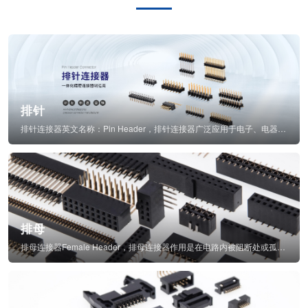
排针
排针连接器英文名称：Pin Header，排针连接器广泛应用于电子、电器、仪表中...
排母
排母连接器Female Header，排母连接器作用是在电路内被阻断处或孤立不通...