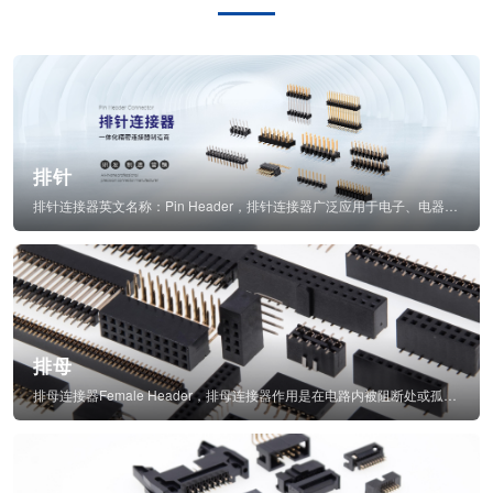
排针
排针连接器英文名称：Pin Header，排针连接器广泛应用于电子、电器、仪表中...
排母
排母连接器Female Header，排母连接器作用是在电路内被阻断处或孤立不通...