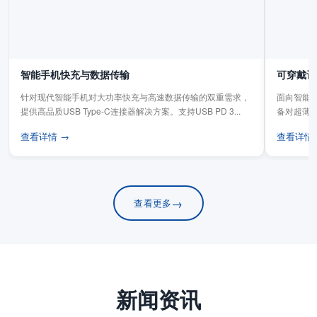
智能手机快充与数据传输
可穿戴设
针对现代智能手机对大功率快充与高速数据传输的双重需求，
面向智能手
提供高品质USB Type-C连接器解决方案。支持USB PD 3...
备对超薄
板连...
查看详情 →
查看详情
→
查看更多
新闻资讯