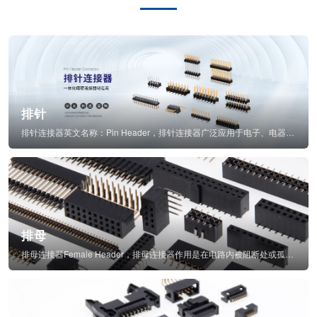
排针
排针连接器英文名称：Pin Header，排针连接器广泛应用于电子、电器、仪表中...
排母
排母连接器Female Header，排母连接器作用是在电路内被阻断处或孤立不通...