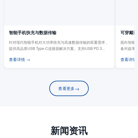
智能手机快充与数据传输
可穿戴设
针对现代智能手机对大功率快充与高速数据传输的双重需求，
面向智能手
提供高品质USB Type-C连接器解决方案。支持USB PD 3...
备对超薄
板连...
查看详情 →
查看详情
→
查看更多
新闻资讯