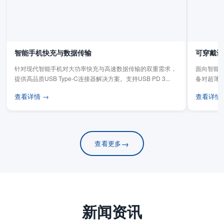
智能手机快充与数据传输
可穿戴设
针对现代智能手机对大功率快充与高速数据传输的双重需求，
面向智能手
提供高品质USB Type-C连接器解决方案。支持USB PD 3...
备对超薄
板连...
查看详情 →
查看详情
→
查看更多
新闻资讯