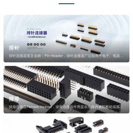
排针
排针连接器英文名称：Pin Header，排针连接器广泛应用于电子、电器、仪表中...
排母
排母连接器Female Header，排母连接器作用是在电路内被阻断处或孤立不通...