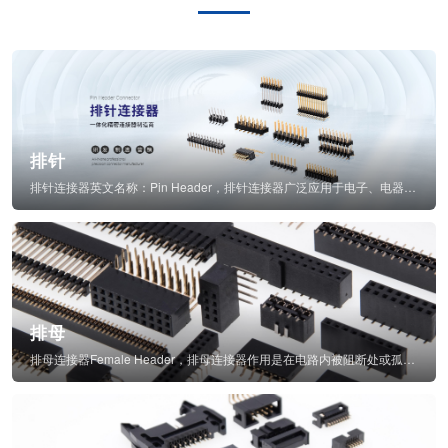
排针
排针连接器英文名称：Pin Header，排针连接器广泛应用于电子、电器、仪表中...
排母
排母连接器Female Header，排母连接器作用是在电路内被阻断处或孤立不通...