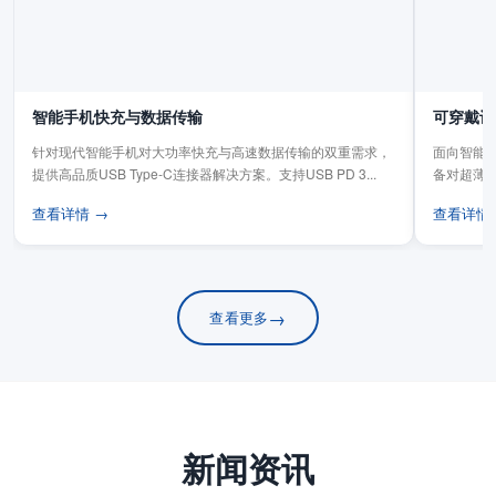
智能手机快充与数据传输
可穿戴设
针对现代智能手机对大功率快充与高速数据传输的双重需求，
面向智能手
提供高品质USB Type-C连接器解决方案。支持USB PD 3...
备对超薄
板连...
查看详情 →
查看详情
→
查看更多
新闻资讯