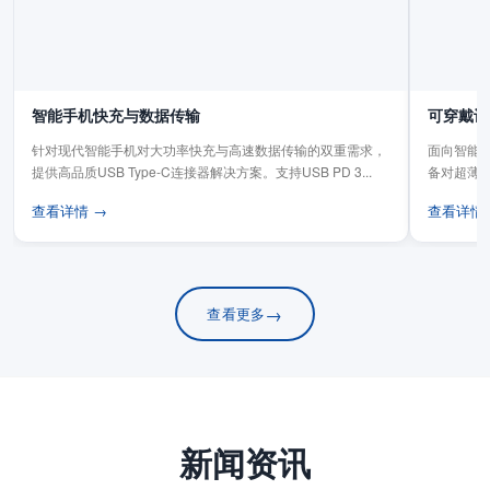
智能手机快充与数据传输
可穿戴设
针对现代智能手机对大功率快充与高速数据传输的双重需求，
面向智能手
提供高品质USB Type-C连接器解决方案。支持USB PD 3...
备对超薄
板连...
查看详情 →
查看详情
→
查看更多
新闻资讯