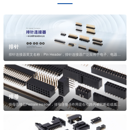
排针
排针连接器英文名称：Pin Header，排针连接器广泛应用于电子、电器、仪表中...
排母
排母连接器Female Header，排母连接器作用是在电路内被阻断处或孤立不通...