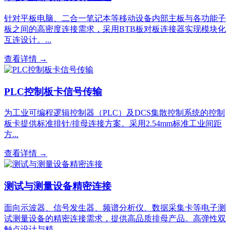
针对平板电脑、二合一笔记本等移动设备内部主板与各功能子
板之间的高密度连接需求，采用BTB板对板连接器实现模块化
互连设计。...
查看详情 →
PLC控制板卡信号传输
为工业可编程逻辑控制器（PLC）及DCS集散控制系统的控制
板卡提供标准排针/排母连接方案。采用2.54mm标准工业间距
方...
查看详情 →
测试与测量设备精密连接
面向示波器、信号发生器、频谱分析仪、数据采集卡等电子测
试测量设备的精密连接需求，提供高品质排母产品。高弹性双
触点设计与精...