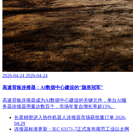
2026-04-24
2026-04-24
高速背板连接器：AI数据中心建设的"隐形冠军"
高速背板连接器成为AI数据中心建设的关键元件，单台AI服
务器连接器用量达数百个，市场年复合增长率超15%。
长盈精密进入协作机器人连接器市场获批量订单
2026-
04-29
连接器标准更新：IEC 63171-7正式发布规范工业以太网