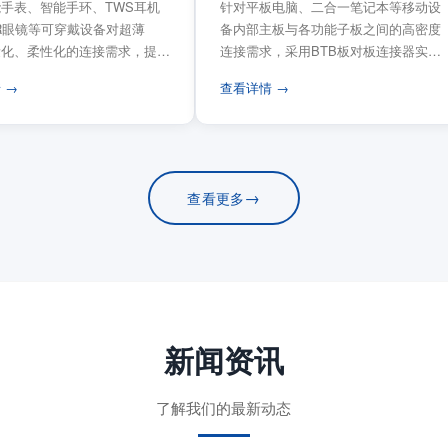
手表、智能手环、TWS耳机
针对平板电脑、二合一笔记本等移动设
VR眼镜等可穿戴设备对超薄
备内部主板与各功能子板之间的高密度
量化、柔性化的连接需求，提供
连接需求，采用BTB板对板连接器实现
电路板连...
模块化互连设计。...
 →
查看详情 →
→
查看更多
新闻资讯
了解我们的最新动态