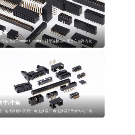
排母
排母连接器Female Header，排母连接器作用是在电路内被阻断处或孤立不通...
简牛/牛角
简牛连接器也叫简易牛角连接器,牛角连接器系列有勾勾牛角连接器,简牛通常为四方型塑...