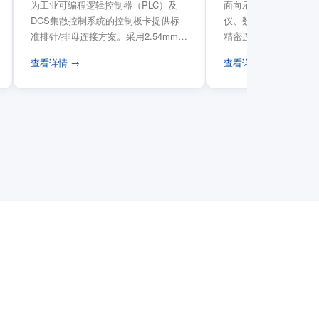
为工业可编程逻辑控制器（PLC）及
面向示波器、信号发生
DCS集散控制系统的控制板卡提供标
仪、数据采集卡等电子
准排针/排母连接方案。采用2.54mm标
精密连接需求，提供高
准工业间距方...
高弹性双触点设计与精..
查看详情 →
查看详情 →