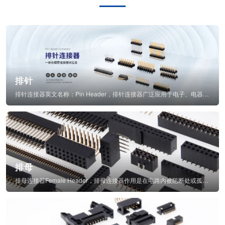
排针
排针连接器英文名称：Pin Header，排针连接器广泛应用于电子、电器、仪表中...
排母
排母连接器Female Header，排母连接器作用是在电路内被阻断处或孤立不通...