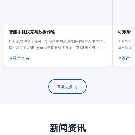
智能手机快充与数据传输
可穿戴设
针对现代智能手机对大功率快充与高速数据传输的双重需求，
面向智能手
提供高品质USB Type-C连接器解决方案。支持USB PD 3...
备对超薄
板连...
查看详情 →
查看详情
→
查看更多
新闻资讯