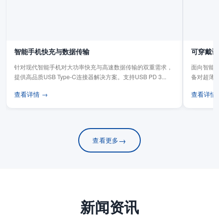
智能手机快充与数据传输
可穿戴设
针对现代智能手机对大功率快充与高速数据传输的双重需求，
面向智能手
提供高品质USB Type-C连接器解决方案。支持USB PD 3...
备对超薄
板连...
查看详情 →
查看详情
→
查看更多
新闻资讯