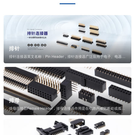
排针
排针连接器英文名称：Pin Header，排针连接器广泛应用于电子、电器、仪表中...
排母
排母连接器Female Header，排母连接器作用是在电路内被阻断处或孤立不通...