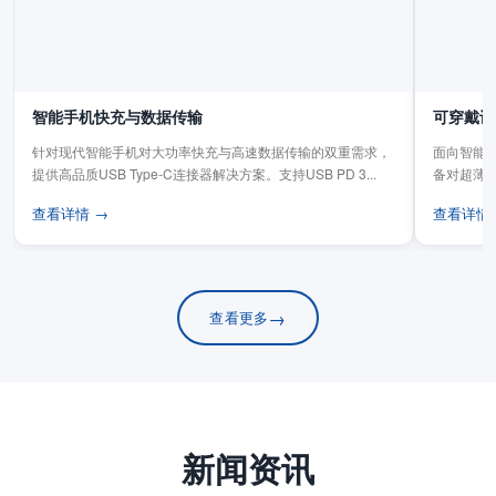
智能手机快充与数据传输
可穿戴设
针对现代智能手机对大功率快充与高速数据传输的双重需求，
面向智能手
提供高品质USB Type-C连接器解决方案。支持USB PD 3...
备对超薄
板连...
查看详情 →
查看详情
→
查看更多
新闻资讯