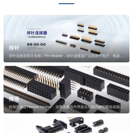
排针
排针连接器英文名称：Pin Header，排针连接器广泛应用于电子、电器、仪表中...
排母
排母连接器Female Header，排母连接器作用是在电路内被阻断处或孤立不通...