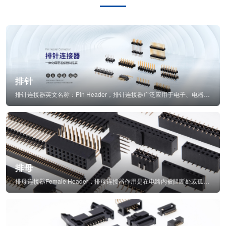
排针
排针连接器英文名称：Pin Header，排针连接器广泛应用于电子、电器、仪表中...
排母
排母连接器Female Header，排母连接器作用是在电路内被阻断处或孤立不通...