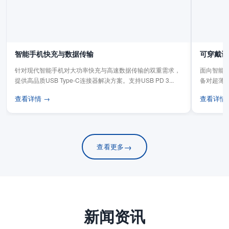
智能手机快充与数据传输
可穿戴设
针对现代智能手机对大功率快充与高速数据传输的双重需求，
面向智能手
提供高品质USB Type-C连接器解决方案。支持USB PD 3...
备对超薄
板连...
查看详情 →
查看详情
→
查看更多
新闻资讯