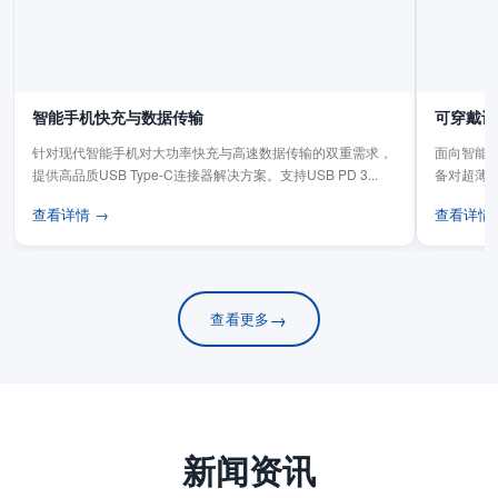
智能手机快充与数据传输
可穿戴设
针对现代智能手机对大功率快充与高速数据传输的双重需求，
面向智能手
提供高品质USB Type-C连接器解决方案。支持USB PD 3...
备对超薄
板连...
查看详情 →
查看详情
→
查看更多
新闻资讯