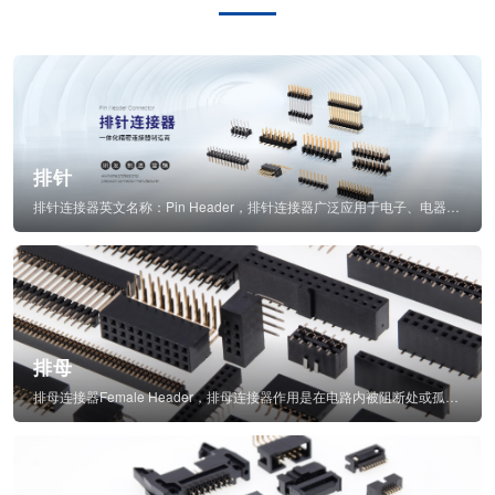
排针
排针连接器英文名称：Pin Header，排针连接器广泛应用于电子、电器、仪表中...
排母
排母连接器Female Header，排母连接器作用是在电路内被阻断处或孤立不通...