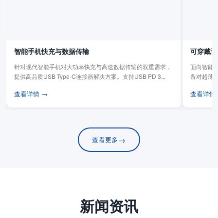
智能手机快充与数据传输
可穿戴设
针对现代智能手机对大功率快充与高速数据传输的双重需求，
面向智能手
提供高品质USB Type-C连接器解决方案。支持USB PD 3...
备对超薄
板连...
查看详情 →
查看详情
→
查看更多
新闻资讯