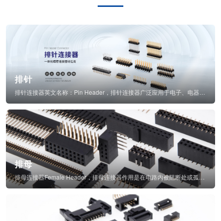
排针
排针连接器英文名称：Pin Header，排针连接器广泛应用于电子、电器、仪表中...
排母
排母连接器Female Header，排母连接器作用是在电路内被阻断处或孤立不通...