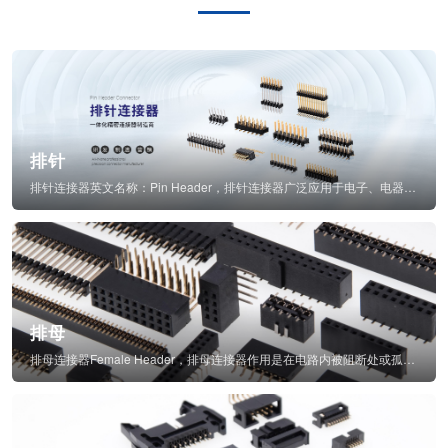
排针
排针连接器英文名称：Pin Header，排针连接器广泛应用于电子、电器、仪表中...
排母
排母连接器Female Header，排母连接器作用是在电路内被阻断处或孤立不通...