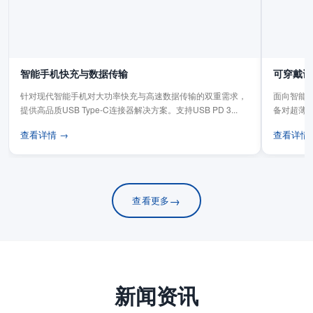
智能手机快充与数据传输
可穿戴设
针对现代智能手机对大功率快充与高速数据传输的双重需求，
面向智能手
提供高品质USB Type-C连接器解决方案。支持USB PD 3...
备对超薄
板连...
查看详情 →
查看详情
→
查看更多
新闻资讯