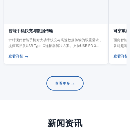
智能手机快充与数据传输
可穿戴设
针对现代智能手机对大功率快充与高速数据传输的双重需求，
面向智能手
提供高品质USB Type-C连接器解决方案。支持USB PD 3...
备对超薄
板连...
查看详情 →
查看详情
→
查看更多
新闻资讯