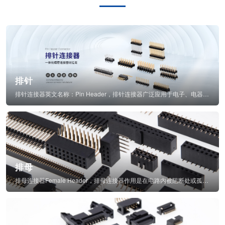
排针
排针连接器英文名称：Pin Header，排针连接器广泛应用于电子、电器、仪表中...
排母
排母连接器Female Header，排母连接器作用是在电路内被阻断处或孤立不通...