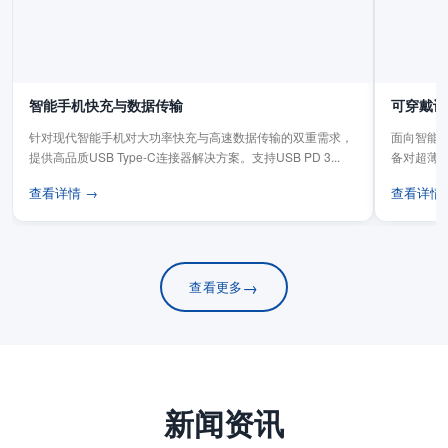
智能手机快充与数据传输
可穿戴设
针对现代智能手机对大功率快充与高速数据传输的双重需求，
面向智能手
提供高品质USB Type-C连接器解决方案。支持USB PD 3...
备对超薄
板连...
查看详情 →
查看详情
→
查看更多
新闻资讯