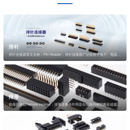
排针
排针连接器英文名称：Pin Header，排针连接器广泛应用于电子、电器、仪表中...
排母
排母连接器Female Header，排母连接器作用是在电路内被阻断处或孤立不通...