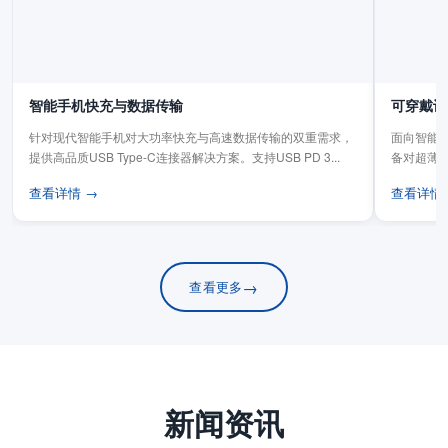
智能手机快充与数据传输
可穿戴设
针对现代智能手机对大功率快充与高速数据传输的双重需求，
面向智能手
提供高品质USB Type-C连接器解决方案。支持USB PD 3...
备对超薄
板连...
查看详情 →
查看详情
→
查看更多
新闻资讯