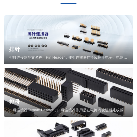
排针
排针连接器英文名称：Pin Header，排针连接器广泛应用于电子、电器、仪表中...
排母
排母连接器Female Header，排母连接器作用是在电路内被阻断处或孤立不通...