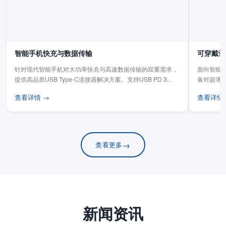
智能手机快充与数据传输
可穿戴设
针对现代智能手机对大功率快充与高速数据传输的双重需求，
面向智能手
提供高品质USB Type-C连接器解决方案。支持USB PD 3...
备对超薄
板连...
查看详情 →
查看详情
→
查看更多
新闻资讯