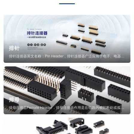
排针
排针连接器英文名称：Pin Header，排针连接器广泛应用于电子、电器、仪表中...
排母
排母连接器Female Header，排母连接器作用是在电路内被阻断处或孤立不通...