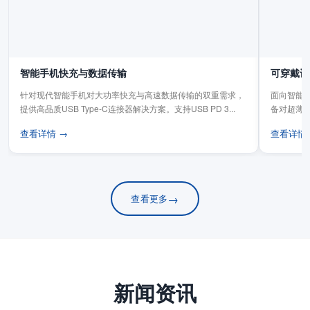
智能手机快充与数据传输
可穿戴设
针对现代智能手机对大功率快充与高速数据传输的双重需求，
面向智能手
提供高品质USB Type-C连接器解决方案。支持USB PD 3...
备对超薄
板连...
查看详情 →
查看详情
→
查看更多
新闻资讯