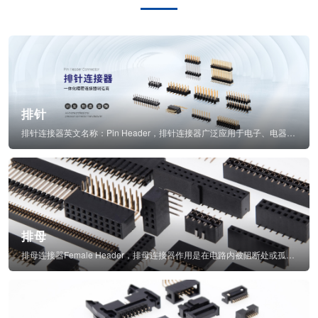
排针
排针连接器英文名称：Pin Header，排针连接器广泛应用于电子、电器、仪表中...
排母
排母连接器Female Header，排母连接器作用是在电路内被阻断处或孤立不通...