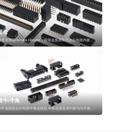
排母
排母连接器Female Header，排母连接器作用是在电路内被阻断处或孤立不通...
简牛/牛角
简牛连接器也叫简易牛角连接器,牛角连接器系列有勾勾牛角连接器,简牛通常为四方型塑...