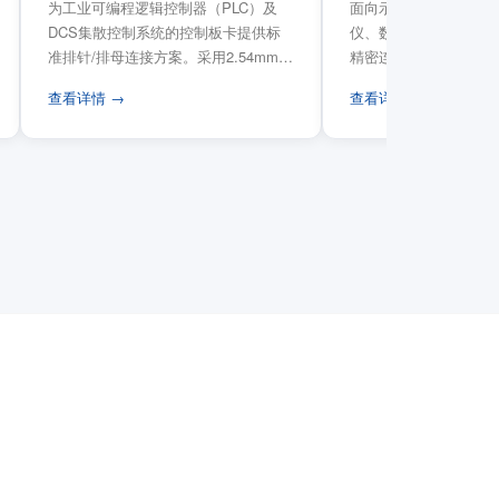
为工业可编程逻辑控制器（PLC）及
面向示波器、信号发生
DCS集散控制系统的控制板卡提供标
仪、数据采集卡等电子
准排针/排母连接方案。采用2.54mm标
精密连接需求，提供高
准工业间距方...
高弹性双触点设计与精..
查看详情 →
查看详情 →