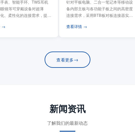
手表、智能手环、TWS耳机
针对平板电脑、二合一笔记本等移动设
VR眼镜等可穿戴设备对超薄
备内部主板与各功能子板之间的高密度
量化、柔性化的连接需求，提供
连接需求，采用BTB板对板连接器实现
电路板连...
模块化互连设计。...
 →
查看详情 →
→
查看更多
新闻资讯
了解我们的最新动态