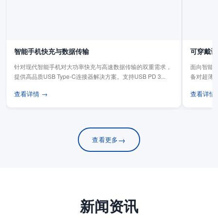
智能手机快充与数据传输
可穿戴设
针对现代智能手机对大功率快充与高速数据传输的双重需求，
面向智能手
提供高品质USB Type-C连接器解决方案。支持USB PD 3...
备对超薄
板连...
查看详情 →
查看详情
→
查看更多
新闻资讯