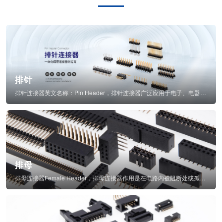
排针
排针连接器英文名称：Pin Header，排针连接器广泛应用于电子、电器、仪表中...
排母
排母连接器Female Header，排母连接器作用是在电路内被阻断处或孤立不通...