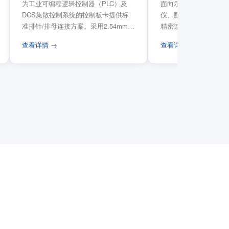
为工业可编程逻辑控制器（PLC）及
面向示波器、信号发生
DCS集散控制系统的控制板卡提供标
仪、数据采集卡等电子
准排针/排母连接方案。采用2.54mm标
精密连接需求，提供高
准工业间距方...
高弹性双触点设计与精..
查看详情 →
查看详情 →