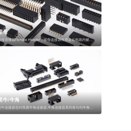
排母
排母连接器Female Header，排母连接器作用是在电路内被阻断处或孤立不通...
简牛/牛角
简牛连接器也叫简易牛角连接器,牛角连接器系列有勾勾牛角连接器,简牛通常为四方型塑...