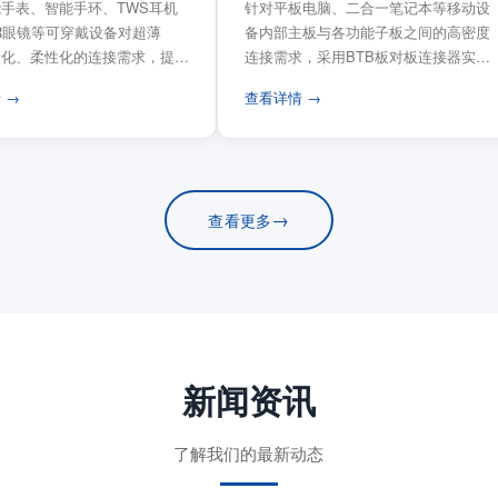
手表、智能手环、TWS耳机
针对平板电脑、二合一笔记本等移动设
VR眼镜等可穿戴设备对超薄
备内部主板与各功能子板之间的高密度
量化、柔性化的连接需求，提供
连接需求，采用BTB板对板连接器实现
电路板连...
模块化互连设计。...
 →
查看详情 →
→
查看更多
新闻资讯
了解我们的最新动态