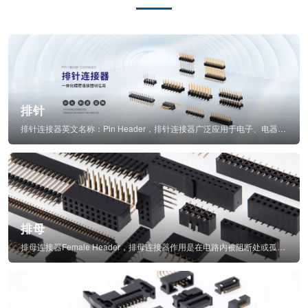
排针
排针连接器英文名称：Pin Header，排针连接器广泛应用于电子、电器、仪表中...
排母
排母连接器Female Header，排母连接器作用是在电路内被阻断处或孤立不通...