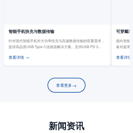
智能手机快充与数据传输
可穿戴设
针对现代智能手机对大功率快充与高速数据传输的双重需求，
面向智能手
提供高品质USB Type-C连接器解决方案。支持USB PD 3...
备对超薄
板连...
查看详情 →
查看详情
→
查看更多
新闻资讯