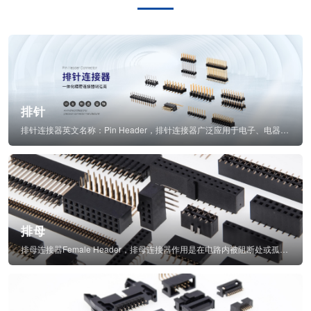
排针
排针连接器英文名称：Pin Header，排针连接器广泛应用于电子、电器、仪表中...
排母
排母连接器Female Header，排母连接器作用是在电路内被阻断处或孤立不通...