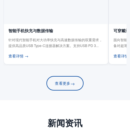
智能手机快充与数据传输
可穿戴设
针对现代智能手机对大功率快充与高速数据传输的双重需求，
面向智能手
提供高品质USB Type-C连接器解决方案。支持USB PD 3...
备对超薄
板连...
查看详情 →
查看详情
→
查看更多
新闻资讯