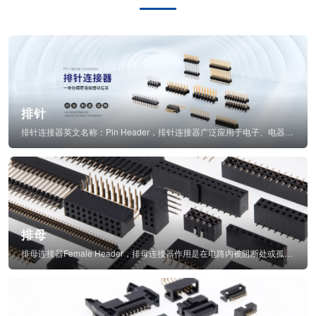
排针
排针连接器英文名称：Pin Header，排针连接器广泛应用于电子、电器、仪表中...
排母
排母连接器Female Header，排母连接器作用是在电路内被阻断处或孤立不通...