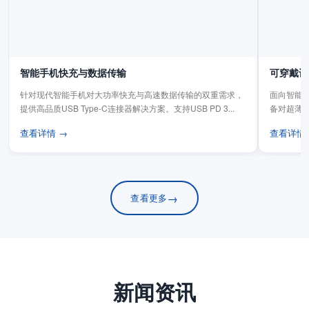
智能手机快充与数据传输
可穿戴设
针对现代智能手机对大功率快充与高速数据传输的双重需求，
面向智能手
提供高品质USB Type-C连接器解决方案。支持USB PD 3...
备对超薄
板连...
查看详情 →
查看详情
→
查看更多
新闻资讯