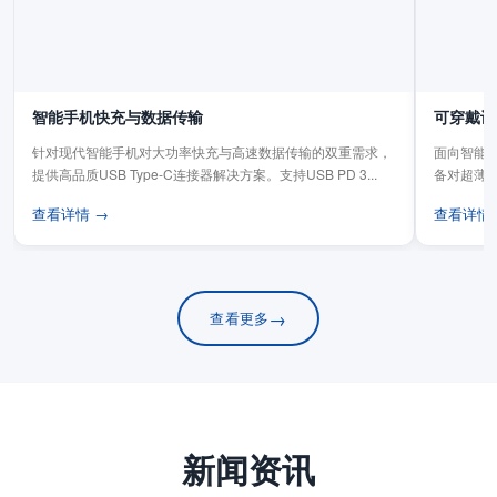
智能手机快充与数据传输
可穿戴设
针对现代智能手机对大功率快充与高速数据传输的双重需求，
面向智能手
提供高品质USB Type-C连接器解决方案。支持USB PD 3...
备对超薄
板连...
查看详情 →
查看详情
→
查看更多
新闻资讯