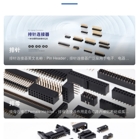
排针
排针连接器英文名称：Pin Header，排针连接器广泛应用于电子、电器、仪表中...
排母
排母连接器Female Header，排母连接器作用是在电路内被阻断处或孤立不通...