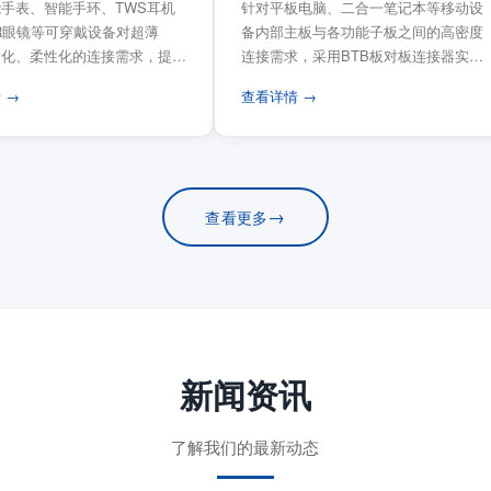
手表、智能手环、TWS耳机
针对平板电脑、二合一笔记本等移动设
VR眼镜等可穿戴设备对超薄
备内部主板与各功能子板之间的高密度
量化、柔性化的连接需求，提供
连接需求，采用BTB板对板连接器实现
电路板连...
模块化互连设计。...
 →
查看详情 →
→
查看更多
新闻资讯
了解我们的最新动态