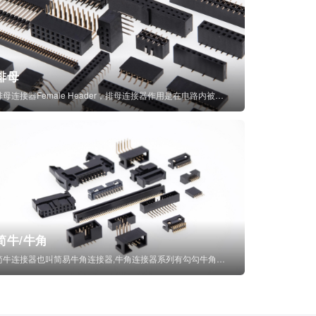
排母
排母连接器Female Header，排母连接器作用是在电路内被阻断处或孤立不通...
简牛/牛角
简牛连接器也叫简易牛角连接器,牛角连接器系列有勾勾牛角连接器,简牛通常为四方型塑...