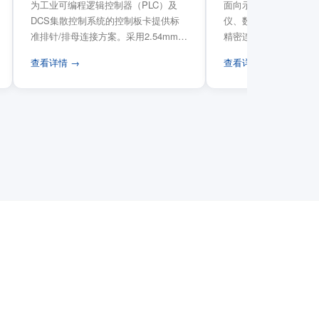
为工业可编程逻辑控制器（PLC）及
面向示波器、信号发生
DCS集散控制系统的控制板卡提供标
仪、数据采集卡等电子
准排针/排母连接方案。采用2.54mm标
精密连接需求，提供高
准工业间距方...
高弹性双触点设计与精..
查看详情 →
查看详情 →