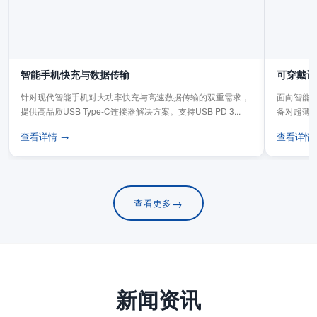
智能手机快充与数据传输
可穿戴设
针对现代智能手机对大功率快充与高速数据传输的双重需求，
面向智能手
提供高品质USB Type-C连接器解决方案。支持USB PD 3...
备对超薄
板连...
查看详情 →
查看详情
→
查看更多
新闻资讯