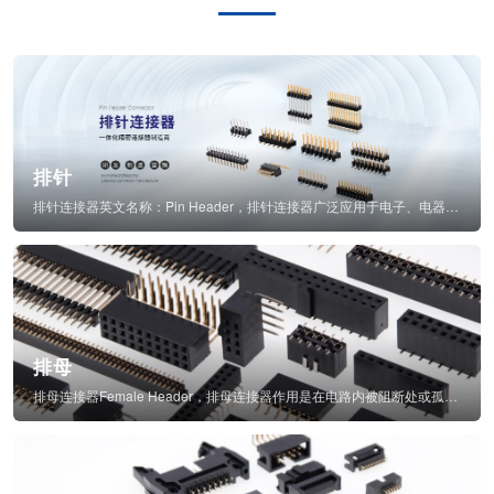
排针
排针连接器英文名称：Pin Header，排针连接器广泛应用于电子、电器、仪表中...
排母
排母连接器Female Header，排母连接器作用是在电路内被阻断处或孤立不通...