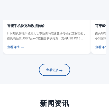
智能手机快充与数据传输
可穿戴设
针对现代智能手机对大功率快充与高速数据传输的双重需求，
面向智能手
提供高品质USB Type-C连接器解决方案。支持USB PD 3...
备对超薄
板连...
查看详情 →
查看详情
→
查看更多
新闻资讯