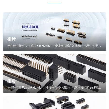
排针
排针连接器英文名称：Pin Header，排针连接器广泛应用于电子、电器、仪表中...
排母
排母连接器Female Header，排母连接器作用是在电路内被阻断处或孤立不通...