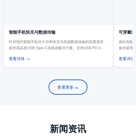
智能手机快充与数据传输
可穿戴设
针对现代智能手机对大功率快充与高速数据传输的双重需求，
面向智能手
提供高品质USB Type-C连接器解决方案。支持USB PD 3...
备对超薄
板连...
查看详情 →
查看详情
→
查看更多
新闻资讯