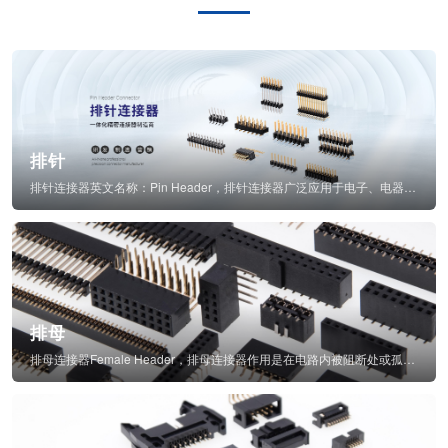
排针
排针连接器英文名称：Pin Header，排针连接器广泛应用于电子、电器、仪表中...
排母
排母连接器Female Header，排母连接器作用是在电路内被阻断处或孤立不通...