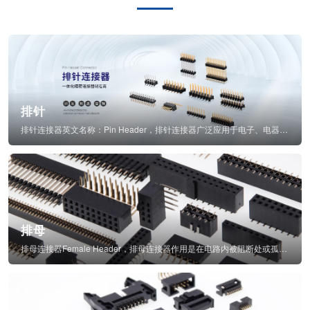
排针
排针连接器英文名称：Pin Header，排针连接器广泛应用于电子、电器、仪表中...
排母
排母连接器Female Header，排母连接器作用是在电路内被阻断处或孤立不通...