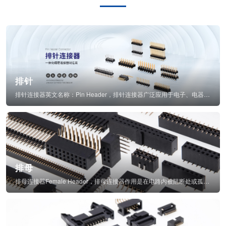
排针
排针连接器英文名称：Pin Header，排针连接器广泛应用于电子、电器、仪表中...
排母
排母连接器Female Header，排母连接器作用是在电路内被阻断处或孤立不通...