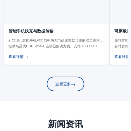
智能手机快充与数据传输
可穿戴设
针对现代智能手机对大功率快充与高速数据传输的双重需求，
面向智能手
提供高品质USB Type-C连接器解决方案。支持USB PD 3...
备对超薄
板连...
查看详情 →
查看详情
→
查看更多
新闻资讯