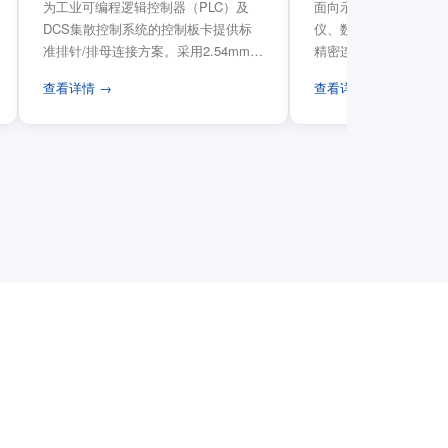
为工业可编程逻辑控制器（PLC）及
面向示波器、信号发生
DCS集散控制系统的控制板卡提供标
仪、数据采集卡等电子
准排针/排母连接方案。采用2.54mm标
精密连接需求，提供高
准工业间距方...
高弹性双触点设计与精..
查看详情 →
查看详情 →