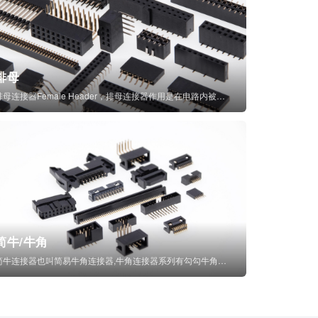
排母
排母连接器Female Header，排母连接器作用是在电路内被阻断处或孤立不通...
简牛/牛角
简牛连接器也叫简易牛角连接器,牛角连接器系列有勾勾牛角连接器,简牛通常为四方型塑...