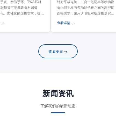
手表、智能手环、TWS耳机
针对平板电脑、二合一笔记本等移动设
VR眼镜等可穿戴设备对超薄
备内部主板与各功能子板之间的高密度
量化、柔性化的连接需求，提供
连接需求，采用BTB板对板连接器实现
电路板连...
模块化互连设计。...
 →
查看详情 →
→
查看更多
新闻资讯
了解我们的最新动态