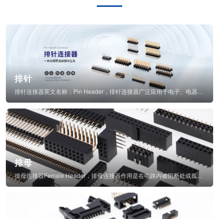
排针
排针连接器英文名称：Pin Header，排针连接器广泛应用于电子、电器、仪表中...
排母
排母连接器Female Header，排母连接器作用是在电路内被阻断处或孤立不通...