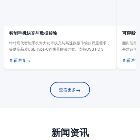
智能手机快充与数据传输
可穿戴设
针对现代智能手机对大功率快充与高速数据传输的双重需求，
面向智能手
提供高品质USB Type-C连接器解决方案。支持USB PD 3...
备对超薄
板连...
查看详情 →
查看详情
→
查看更多
新闻资讯