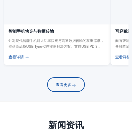
智能手机快充与数据传输
可穿戴设
针对现代智能手机对大功率快充与高速数据传输的双重需求，
面向智能手
提供高品质USB Type-C连接器解决方案。支持USB PD 3...
备对超薄
板连...
查看详情 →
查看详情
→
查看更多
新闻资讯