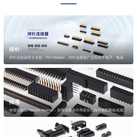
排针
排针连接器英文名称：Pin Header，排针连接器广泛应用于电子、电器、仪表中...
排母
排母连接器Female Header，排母连接器作用是在电路内被阻断处或孤立不通...