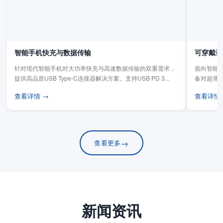
智能手机快充与数据传输
可穿戴设
针对现代智能手机对大功率快充与高速数据传输的双重需求，
面向智能手
提供高品质USB Type-C连接器解决方案。支持USB PD 3...
备对超薄
板连...
查看详情 →
查看详情
→
查看更多
新闻资讯