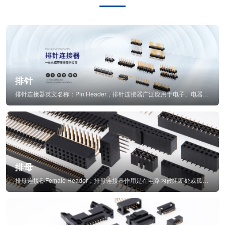
排针
排针连接器英文名称：Pin Header，排针连接器广泛应用于电子、电器、仪表中...
排母
排母连接器Female Header，排母连接器作用是在电路内被阻断处或孤立不通...