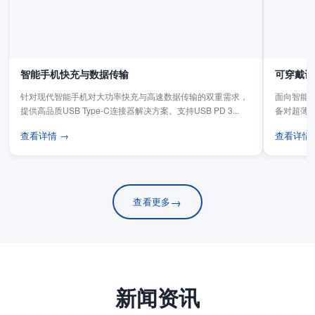
智能手机快充与数据传输
可穿戴设
针对现代智能手机对大功率快充与高速数据传输的双重需求，
面向智能手
提供高品质USB Type-C连接器解决方案。支持USB PD 3...
备对超薄
板连...
查看详情 →
查看详情
→
查看更多
新闻资讯