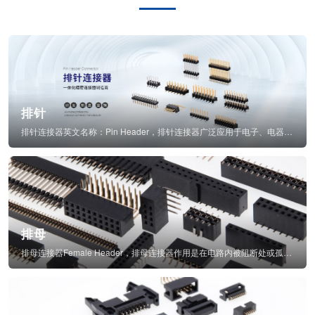
排针
排针连接器英文名称：Pin Header，排针连接器广泛应用于电子、电器、仪表中...
排母
排母连接器Female Header，排母连接器作用是在电路内被阻断处或孤立不通...