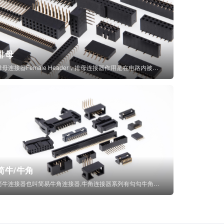
排母
排母连接器Female Header，排母连接器作用是在电路内被阻断处或孤立不通...
简牛/牛角
简牛连接器也叫简易牛角连接器,牛角连接器系列有勾勾牛角连接器,简牛通常为四方型塑...