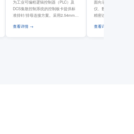
为工业可编程逻辑控制器（PLC）及
面向示波器、信号发生
DCS集散控制系统的控制板卡提供标
仪、数据采集卡等电子
准排针/排母连接方案。采用2.54mm标
精密连接需求，提供高
准工业间距方...
高弹性双触点设计与精..
查看详情 →
查看详情 →