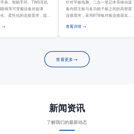
手表、智能手环、TWS耳机
针对平板电脑、二合一笔记本等移动设
VR眼镜等可穿戴设备对超薄
备内部主板与各功能子板之间的高密度
量化、柔性化的连接需求，提供
连接需求，采用BTB板对板连接器实现
电路板连...
模块化互连设计。...
 →
查看详情 →
→
查看更多
新闻资讯
了解我们的最新动态