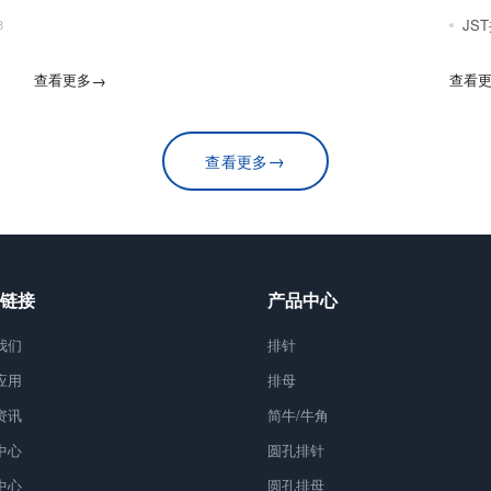
JS
8
查看更多
→
查看
→
查看更多
链接
产品中心
我们
排针
应用
排母
资讯
简牛/牛角
中心
圆孔排针
中心
圆孔排母