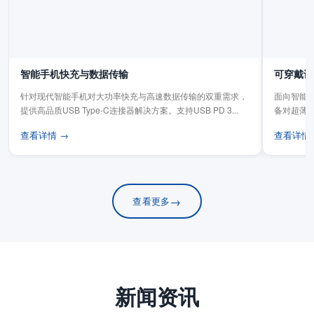
智能手机快充与数据传输
可穿戴设
针对现代智能手机对大功率快充与高速数据传输的双重需求，
面向智能手
提供高品质USB Type-C连接器解决方案。支持USB PD 3...
备对超薄
板连...
查看详情 →
查看详情
→
查看更多
新闻资讯