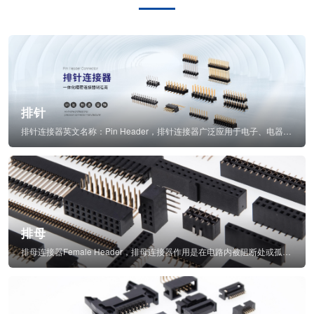
排针
排针连接器英文名称：Pin Header，排针连接器广泛应用于电子、电器、仪表中...
排母
排母连接器Female Header，排母连接器作用是在电路内被阻断处或孤立不通...